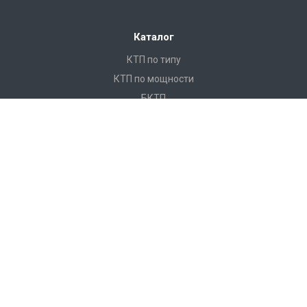
Каталог
КТП по типу
КТП по мощности
БКТП
КТПНУ
Ячейки КСО
КРУ
ЩО
ПКУ
Реклоузеры
Услуги
Монтаж и замена кабеля
Монтаж КТП