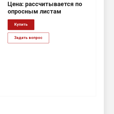
Цена:
р
ассчитывается по
оп
р
осным листам
Купить
Задать вопрос