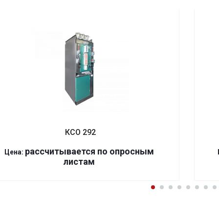
КСО 292
р
ассчитывается по оп
р
осным
Цена:
листам