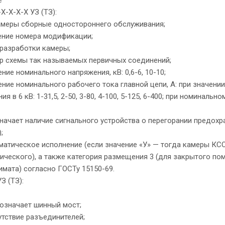
Х-Х-Х-Х УЗ (ТЗ):
амеры сборные одностороннего обслуживания;
ение номера модификации;
 разработки камеры;
р схемы так называемых первичных соединений;
ение номинального напряжения, кВ: 0,6-6, 10-10;
ение номинального рабочего тока главной цепи, А: при значен
я в 6 кВ: 1-31,5, 2-50, 3-80, 4-100, 5-125, 6-400; при номинальном 
начает наличие сигнального устройства о перегорании предохран
;
матическое исполнение (если значение «У» — тогда камеры КСО
ического), а также категория размещения 3 (для закрытого по
мата) согласно ГОСТу 15150-69.
З (ТЗ):
означает шинный мост;
утствие разъединителей;