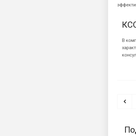
эффекти
КСО
В комп
харак
консу
По