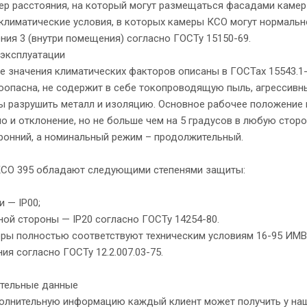
ер расстояния, на который могут размещаться фасадами камер КС
 климатические условия, в которых камеры КСО могут нормально
ия 3 (внутри помещения) согласно ГОСТу 15150-69.
 эксплуатации
 значения климатических факторов описаны в ГОСТах 15543.1
опасна, не содержит в себе токопроводящую пыль, агрессивны
 разрушить металл и изоляцию. Основное рабочее положение к
 и отклонение, но не больше чем на 5 градусов в любую стор
ронний, а номинальный режим – продолжительный.
КСО 395 обладают следующими степенями защиты:
 — IР00;
ой стороны — IР20 согласно ГОСТу 14254-80.
ры полностью соответствуют техническим условиям 16-95 ИМВЛ
ия согласно ГОСТу 12.2.007.03-75.
тельные данные
олнительную информацию каждый клиент может получить у наш