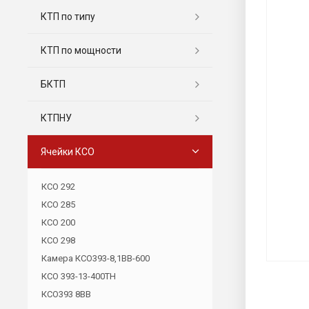
КТП по типу
КТП по мощности
БКТП
КТПНУ
Ячейки КСО
КСО 292
КСО 285
КСО 200
КСО 298
Камера КСО393-8,1ВВ-600
КСО 393-13-400ТН
КСО393 8ВВ