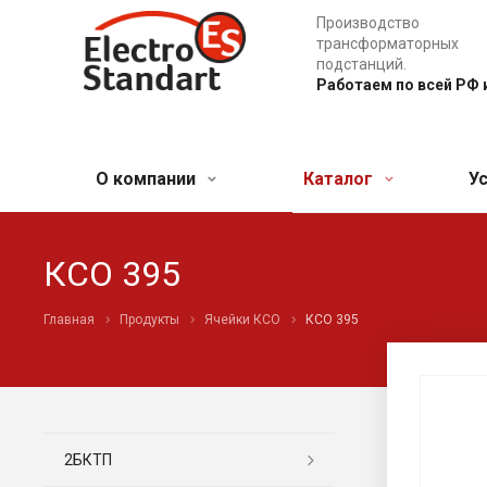
Производство
трансформаторных
подстанций.
Работаем по всей РФ 
О компании
Каталог
У
КСО 395
Главная
Продукты
Ячейки КСО
КСО 395
2БКТП