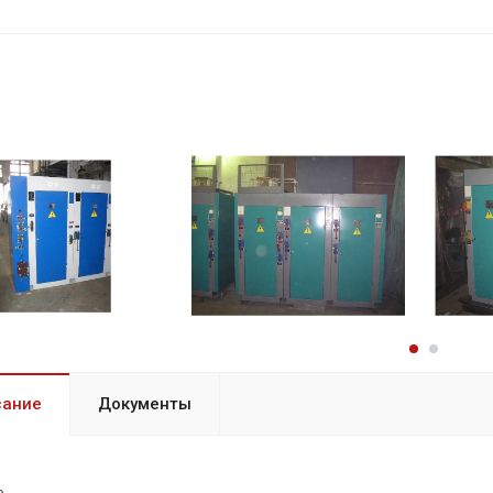
сание
Документы
е