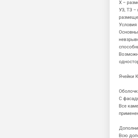
Х – разм
УЗ, ТЗ –
размещен
Условия
Основные
невзрыво
способны
Возможно
односто
Ячейки 
Оболочки
С фасадн
Все каме
применен
Дополни
Всю доп