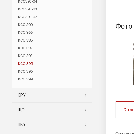
КСО393-04
КСО393-03
КСО393-02
Фото
КСО 300
КСО 366
КСО 386
КСО 392
КСО 393
КСО 395
КСО 396
КСО 399
КРУ
Опи
ЩО
ПКУ
Описани