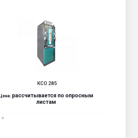
КСО 285
р
ассчитывается по оп
р
осным
Цена:
Ц
листам