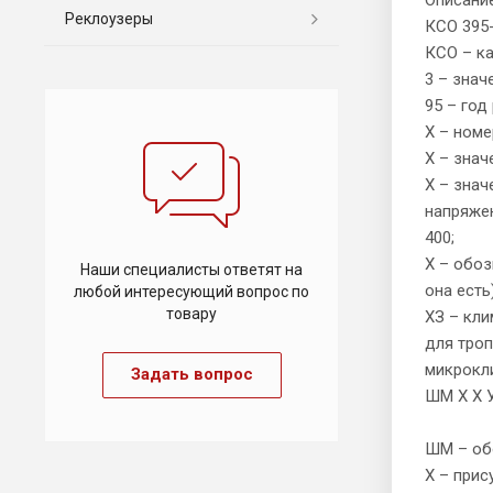
Реклоузеры
КСО 395-
КСО – к
3 – знач
95 – год
Х – номе
Х – знач
Х – знач
напряжени
400;
Х – обоз
Наши специалисты ответят на
она есть)
любой интересующий вопрос по
товару
ХЗ – кли
для троп
микрокли
Задать вопрос
ШМ Х Х У
ШМ – об
Х – прис